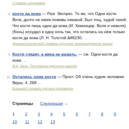
Словарь синонимов
кости да кожа
— Разг. Экспрес. То же, что Одни кости.
8
Волк, долго не имев поживы никакой, Был тощ, худой такой,
Что кости лишь одни да кожа (И. Хемницер. Воля и неволя).
(Конь) исхудал в одну ночь так, что остались на нём только
кости да кожа (Л. Н. Толстой.&#8230; …
Фразеологический словарь русского литературного языка
Кости глядят, а мяса не видать.
— см. Одни кости да
9
кожа …
В.И. Даль. Пословицы русского народа
Остались одни кости
— Прост. Об очень худом человеке.
10
Верш. 4, 268 …
Большой словарь русских поговорок
Страницы
Следующая
→
1
2
3
4
5
6
7
8
9
10
11
12
13