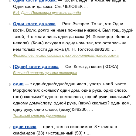
Одни кости да кожа.
— Кости глядят, а мяса не видать.
3
Одни кости да кожа. См. ЧЕЛОВЕК …
В.И. Даль. Пословицы русского народа
Одни кости да кожа
— Разг. Экспрес. То же, что Одни
4
кости. Волк, долго не имев поживы никакой, Был тощ, худой
такой, Что кости лишь одни да кожа (И. Хемницер. Воля и
неволя). (Конь) исхудал в одну ночь так, что остались на
нём только кости да кожа (Л. Н. Толстой.&#8230; …
Фразеологический словарь русского литературного языка
[Одни] кости да кожа
— См. Кожа да кости (КОЖА) …
5
Большой словарь русских поговорок
одни
— • один/одна/одно/одни числ., употр. наиб. часто
6
Морфология: сколько? один дом, одна рука, одно слово,
(нет) скольких? одного дома/слова, одной руки, скольким?
одному дому/слову, одной руке, (вижу) сколько? один дом,
одну руку, одно слово, (вижу)&#8230; …
Толковый словарь Дмитриева
одни глаза
— прил., кол во синонимов: 8 • глиста в
7
скафандре (23) • истощенный (50) • …