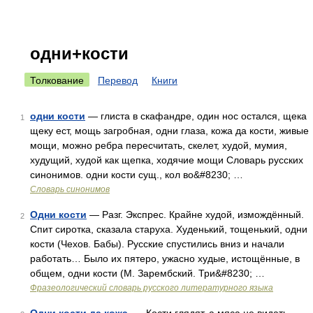
одни+кости
Толкование
Перевод
Книги
одни кости
— глиста в скафандре, один нос остался, щека
1
щеку ест, мощь загробная, одни глаза, кожа да кости, живые
мощи, можно ребра пересчитать, скелет, худой, мумия,
худущий, худой как щепка, ходячие мощи Словарь русских
синонимов. одни кости сущ., кол во&#8230; …
Словарь синонимов
Одни кости
— Разг. Экспрес. Крайне худой, измождённый.
2
Спит сиротка, сказала старуха. Худенький, тощенький, одни
кости (Чехов. Бабы). Русские спустились вниз и начали
работать… Было их пятеро, ужасно худые, истощённые, в
общем, одни кости (М. Зарембский. Три&#8230; …
Фразеологический словарь русского литературного языка